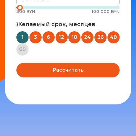
300 BYN
100 000 BYN
Желаемый срок, месяцев
1
3
6
12
18
24
36
48
60
Рассчитать