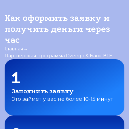
Как оформить заявку и
получить деньги через
час
Главная
→
Партнерская программа Dzengo & Банк ВТБ
1
Заполнить
заявку
Это займет у вас
не более 10-15 минут