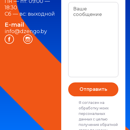
Пн — пт: 09:00 —
18:30
Сб — вс: выходной
E-mail
info@dzengo.by
Я согласен на
обработку моих
персональных
данных с целью
получения обратной