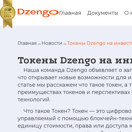
Главная
Документы
О 
Главная
→
Новости
→
Токены Dzengo на инвес
Токены Dzengo на и
Наша команда Dzengo объявляет
о за
что открывает новые возможности для и
статье мы расскажем что такое токен, а 
преимуществах токенов и перспективах 
технологий.
Что такое Токен? Токен — это цифровой
управляемый с помощью блокчейн-техно
единицу стоимости, права или доступа