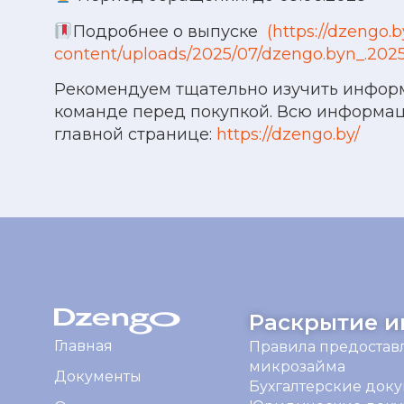
Подробнее о выпуске
(https://dzengo.
content/uploads/2025/07/dzengo.byn_.2025.
Рекомендуем тщательно изучить информ
команде перед покупкой. Всю информа
главной странице:
https://dzengo.by/
Раскрытие 
Главная
Правила предостав
микрозайма
Документы
Бухгалтерские док