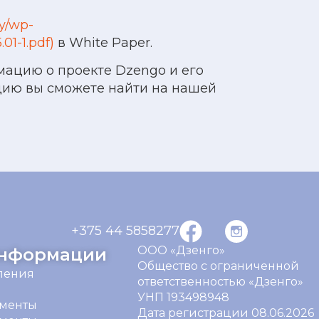
by/wp-
01-1.pdf)
в White Paper.
ацию о проекте Dzengo и его
цию вы сможете найти на нашей
+375 44 5858277
ООО «Дзенго»
информации
Общество с ограниченной
ления
ответственностью «Дзенго»
УНП 193498948
ументы
Дата регистрации 08.06.202