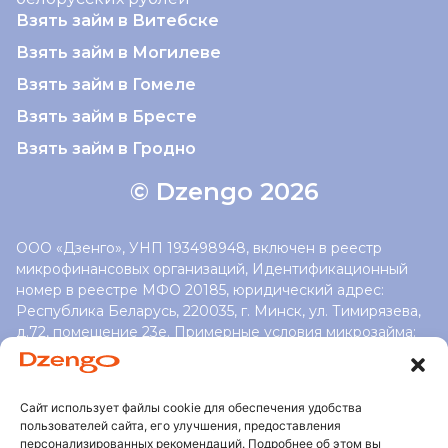
Взять займ в Витебске
Взять займ в Могилеве
Взять займ в Гомеле
Взять займ в Бресте
Взять займ в Гродно
© Dzengo 2026
ООО «Дзенго», УНП 193498948, включен в реестр
микрофинансовых организаций, Идентификационный
номер в реестре МФО 20185, юридический адрес:
Республика Беларусь, 220035, г. Минск, ул. Тимирязева,
д.72, помещение 23е. Примерные условия микрозайма:
cумма займа — от 300 до 100 000 бел. рублей;
минимальная процентная cтавка 78% (високосный —
78,2%), максимальная процентная ставка 370%
Сайт использует файлы cookie для обеспечения удобства
(високосный — 371%) годовых; максимальный срок займа
пользователей сайта, его улучшения, предоставления
60 мес. Приблизительный расчет: сумма 1000 рублей
персонализированных рекомендаций. Подробнее об этом вы